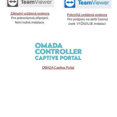
Základní vzdálená podpora
Pokročilá vzdálená podpora
Pro jednorázová připojení.
Pro podporu na delší časový
Není nutná instalace.
úsek. VYŽADUJE instalaci
OMADA Captiva Portal
IT servis Žamberk - Naše zákazníky chráníme před nečekanými situacemi,
které by se v jejich IT infrastruktuře mohly vyskytnout a omezit jejich
každodenní pracovní činnost.
Počítačová podpora a služby, prodej počítačů a
notebooků, opravna tiskáren, opravy počítačů, prodejna počítačových potřeb,
škola práce s počítačem, dodavatel tonerových kazet. Partner STORMWARE -
Čárové kódy - tiskárny štítků - vstupenkové systémy - sestavy na míru.