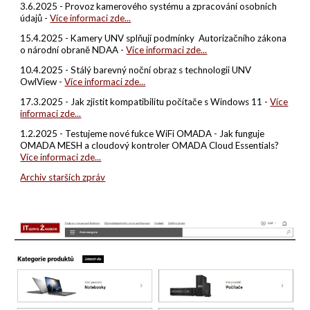
3
.
6
.2025 -
Provoz k
ame
rového systému a zpracování osobních
údajů
-
Více informaci zde...
15.4.2025 - Kamery UNV splňují podmínky Autorizačního zákona
o národní obraně NDAA -
Více informaci zde...
1
0
.4.2025 -
Stálý barevný noční obraz s technologii UNV
OwlView
-
Více informaci zde...
17.3.2025 - Jak zjistit kompatibilitu počítače s Windows 11 -
Více
informaci zde...
1.2
.202
5
- Testujeme nové fukce WiFi OMADA
- Jak funguje
OMADA MESH a cloudový kontroler OMADA Cloud Essentials?
Více informaci zde...
Archiv starších zpráv