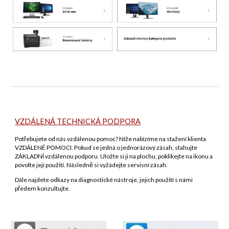
VZDÁLENÁ TECHNICKÁ PODPORA
Potřebujete od nás vzdálenou pomoc? Níže nabízíme na stažení klienta
VZDÁLENÉ POMOCI. Pokud se jedná o jednorázový zásah, stahujte
ZÁKLADNÍ vzdálenou podporu. Uložte si ji na plochu, poklikejte na ikonu a
povolte její použití. Následně si vyžádejte servisní zásah.
Dále najdete odkazy na diagnostické nástroje, jejich použití s námi
předem konzultujte.