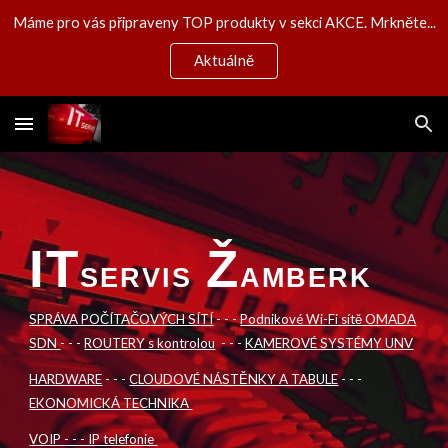
Máme pro vás připraveny TOP produkty v sekci AKCE. Mrkněte...
Skip to main content
Skip to navigation
Aktuálně
IT
Ž
SERVIS
AMBERK
SPRÁVA POČÍTAČO
VÝCH
SÍ
TÍ
- - -
Podnikové Wi-Fi sítě OMADA
SDN
- - -
ROUTERY s kontrolou
- - -
KAMEROVÉ SYSTÉMY UNV
HARDWARE
- - -
CLOUDOVÉ NÁSTĚNKY A TABULE
- - -
EKONOMICKÁ TECHNIKA
VOIP - - - IP telefonie