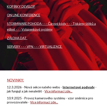
KOPÍRKY DEVELOP
ON LINE KONFERENCE
STORMWARE POHODA - - - Čárové kódy - - -
T
iskárny štítků a
etiket - - -
V
stupenkové systémy
ZÁLOHA DAT
SERVERY - - - VPN - - - VIRTUALIZACE
NOVINKY:
12
.
3
.202
6
- Nová sekce našeho webu -
Internetové podvody
-
jak fungují a jak nenaletět -
Více informaci zde...
10.9.2025 - Provoz kamerového systému - vzor směrnice pro
provozovatele -
Více informaci zde...