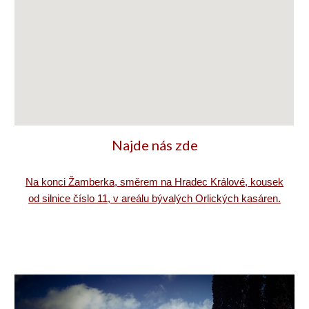
Najde nás zde
Na konci Žamberka, směrem na Hradec Králové, kousek
od silnice číslo 11, v areálu bývalých Orlických kasáren.