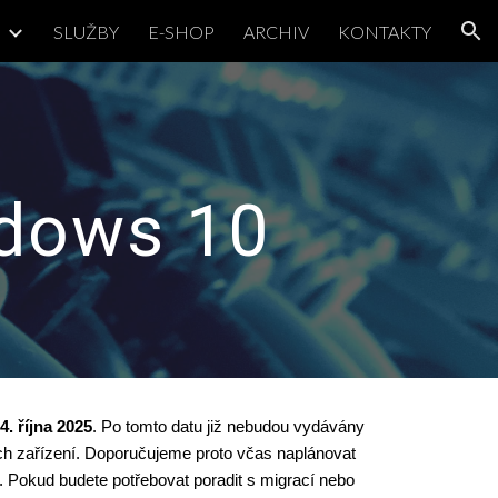
Ě
SLUŽBY
E-SHOP
ARCHIV
KONTAKTY
ion
ndows 10
4. října 2025
. Po tomto datu již nebudou vydávány
ich zařízení. Doporučujeme proto včas naplánovat
t. Pokud budete potřebovat poradit s migrací nebo