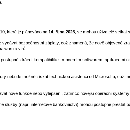
e.
0, které je plánováno na
14. října 2025
, se mohou uživatelé setkat s
ne vydávat bezpečnostní záplaty, což znamená, že nově objevené zr
alwaru a virů.
 postupně ztrácet kompatibilitu s moderním softwarem, aplikacemi n
ory nebude možné získat technickou asistenci od Microsoftu, což m
ávat nové funkce nebo vylepšení, zatímco novější operační systémy
ine služby (např. internetové bankovnictví) mohou postupně přestat 