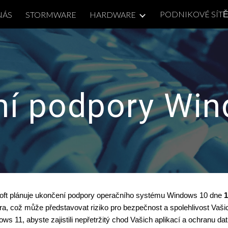
PODNIKOVÉ SÍT
NÁS
STORMWARE
HARDWARE
ip to main content
Skip to navigat
í podpory Wi
soft plánuje ukončení podpory operačního systému Windows 10 dne
1
ra, což může představovat riziko pro bezpečnost a spolehlivost Vaš
s 11, abyste zajistili nepřetržitý chod Vašich aplikací a ochranu da